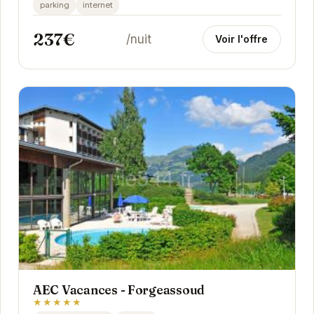
montagne.
parking
internet
237€
/nuit
Voir l'offre
AEC Vacances - Forgeassoud
★★★★★