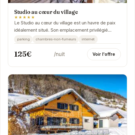
Studio au cœur du village
★★★★★
Le Studio au cœur du village est un havre de paix
idéalement situé. Son emplacement privilégié
permet un accès facile aux attractions locales...
parking
chambres-non-fumeurs
internet
125€
/nuit
Voir l'offre