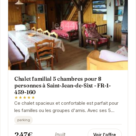
Chalet familial 5 chambres pour 8
personnes à Saint-Jean-de-Sixt - FR-1-
459-160
★★★★★
Ce chalet spacieux et confortable est parfait pour
les familles ou les groupes d'amis. Avec ses 5
chambres, il peut accueillir jusqu'à 8 personnes....
parking
247€
/nuit
Voir l'offre