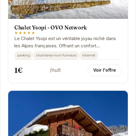
Chalet Ysopi - OVO Network
★★★★★
Le Chalet Ysopi est un véritable joyau niché dans
les Alpes françaises. Offrant un confort
exceptionnel et une vue imprenable sur les
parking
chambres-non-fumeurs
internet
montagnes,...
1€
/nuit
Voir l'offre