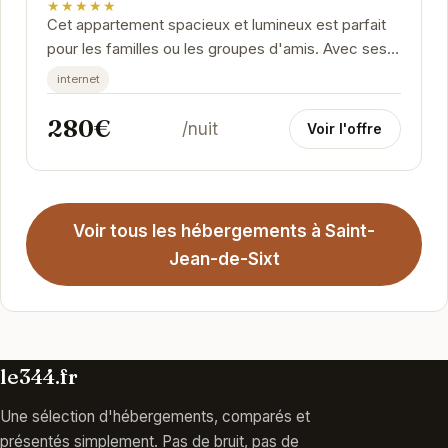
★★★★★
Cet appartement spacieux et lumineux est parfait
pour les familles ou les groupes d'amis. Avec ses
trois chambres confortables, son balcon offrant...
internet
280€
/nuit
Voir l'offre
Voir tous les hébergements à Saint-
Jean-de-Sixt
le344.fr
Une sélection d'hébergements, comparés et
présentés simplement. Pas de bruit, pas de