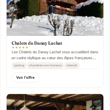
Chalets du Danay Lachat
★★★★★
Les Chalets du Danay Lachat vous accueillent dans
un cadre idyllique au cœur des Alpes françaises.
Profitez d'un séjour relaxant dans des chalets...
parking
chambres-non-fumeurs
internet
Voir l'offre