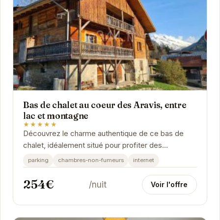
Bas de chalet au coeur des Aravis, entre
lac et montagne
★★★★★
Découvrez le charme authentique de ce bas de
chalet, idéalement situé pour profiter des
nombreuses activités offertes par la région des
parking
chambres-non-fumeurs
internet
Aravis....
254€
/nuit
Voir l'offre