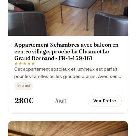
Appartement 3 chambres avec balcon en
centre village, proche La Clusaz et Le
Grand Bornand - FR-1-459-161
★★★★★
Cet appartement spacieux et lumineux est parfait
pour les familles ou les groupes d'amis. Avec ses
trois chambres confortables, son balcon offrant...
internet
280€
/nuit
Voir l'offre