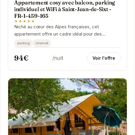
Appartement cosy avec balcon, parking
individuel et WiFi à Saint-Jean-de-Sixt -
FR-1-459-165
★★★★★
Niché au cœur des Alpes françaises, cet
appartement offre un cadre idéal pour des
vacances reposantes. Le balcon offre une vue
parking
internet
imprenable sur les...
94€
/nuit
Voir l'offre