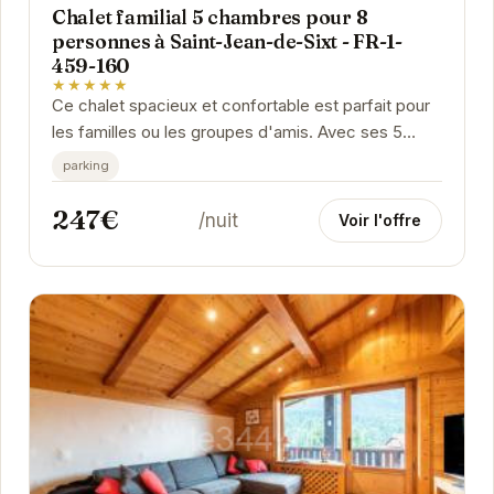
Chalet familial 5 chambres pour 8
personnes à Saint-Jean-de-Sixt - FR-1-
459-160
★★★★★
Ce chalet spacieux et confortable est parfait pour
les familles ou les groupes d'amis. Avec ses 5
chambres, il peut accueillir jusqu'à 8 personnes....
parking
247€
/nuit
Voir l'offre