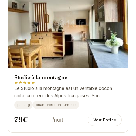
Studio à la montagne
★★★★★
Le Studio à la montagne est un véritable cocon
niché au cœur des Alpes françaises. Son
emplacement privilégié à Saint-Jean-de-Sixt offre
parking
chambres-non-fumeurs
un...
79€
/nuit
Voir l'offre