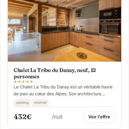
Chalet La Tribu du Danay, neuf, 12
personnes
★★★★★
Le Chalet La Tribu du Danay est un véritable havre
de paix au cœur des Alpes. Son architecture
moderne et chaleureuse s'intègre parfaitement
parking
internet
au...
432€
/nuit
Voir l'offre