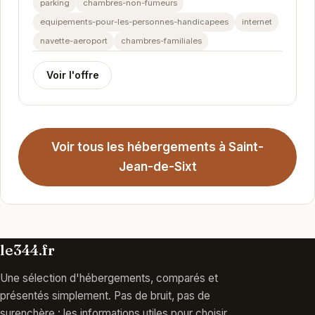
parking
chambres-non-fumeurs
equipements-pour-les-personnes-handicapees
internet
navette-aeroport
chambres-familiales
Voir l'offre
Voir tous les hébergements à Saint-
Jean-de-Sixt
le344.fr
Une sélection d'hébergements, comparés et
présentés simplement. Pas de bruit, pas de
surenchère : les informations utiles pour choisir.