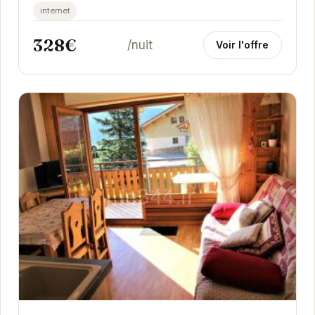
montagne. Avec ses trois chambres, il peut
internet
accueillir...
328€
/nuit
Voir l'offre