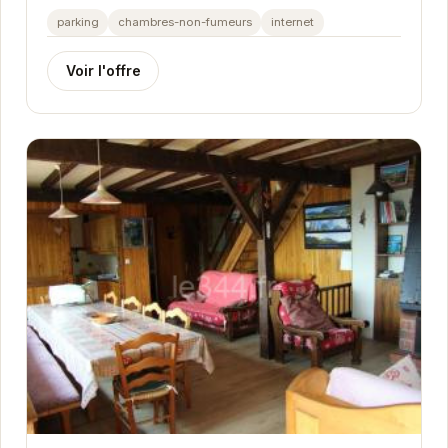
Profitez d'un séjour relaxant dans des chalets...
parking
chambres-non-fumeurs
internet
Voir l'offre