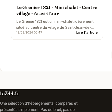
Le Grenier 1821 - Mini chalet - Centre
village - AravisTour
Le Grenier 1821 est un mini-chalet idéalement
situé au centre du village de Saint-Jean-de-
Lire l'article
19/03/2024 05:47
Sixt. Il offre un cadre chaleureux et confortable
pour...
le344.fr
Une sélection d'hébergements, comparés et
présentés simplement. Pas de bruit, pas de