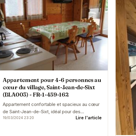
Appartement pour 4-6 personnes au
cœur du village, Saint-Jean-de-Sixt
(BLA003) - FR-1-459-162
Appartement confortable et spacieux au cœur
de Saint-Jean-de-Sixt, idéal pour des
Lire l'article
19/03/2024 23:20
vacances en famille ou entre amis. Proche des
commerces et des...