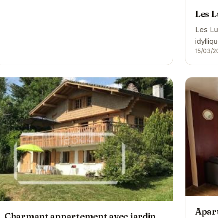
Les L
Les Lu
idylliq
15/03/2
séjour
Apar
Charmant appartement avec jardin