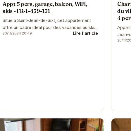
Appt 5 pers, garage, balcon, WiFi,
Char
skis - FR-1-459-151
du vi
4 per
Situé à Saint-Jean-de-Sixt, cet appartement
offre un cadre idéal pour des vacances au ski
Appart
Lire l'article
20/11/2024 20:49
réussies. Avec son garage, son balcon, sa
Jean-d
20/11/2
connexion...
pour u