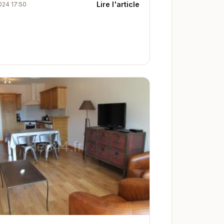
Lire l'article
024 17:50
re un accès facile aux commerces,
ants...