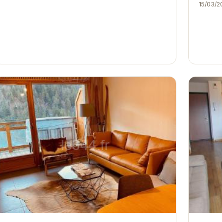
15/03/2
Il off
restaur