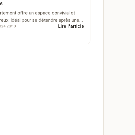
s
rtement offre un espace convivial et
reux, idéal pour se détendre après une
Lire l'article
024 23:10
e sur les pistes. La proximité des
ées...