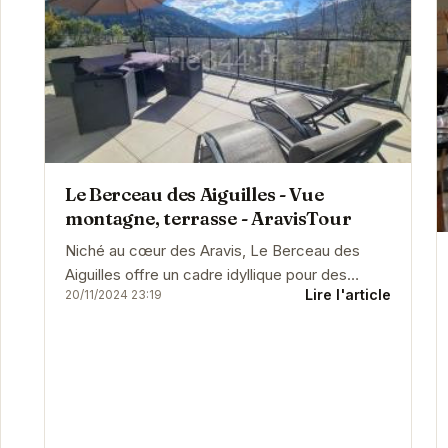
Le Berceau des Aiguilles - Vue
montagne, terrasse - AravisTour
Niché au cœur des Aravis, Le Berceau des
Aiguilles offre un cadre idyllique pour des
Lire l'article
20/11/2024 23:19
vacances en montagne. Avec sa vue
imprenable et sa terrasse...