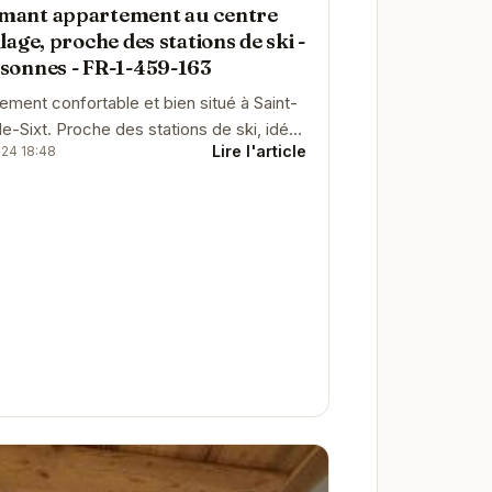
mant appartement au centre
llage, proche des stations de ski -
sonnes - FR-1-459-163
ement confortable et bien situé à Saint-
e-Sixt. Proche des stations de ski, idéal
Lire l'article
024 18:48
n séjour en montagne.