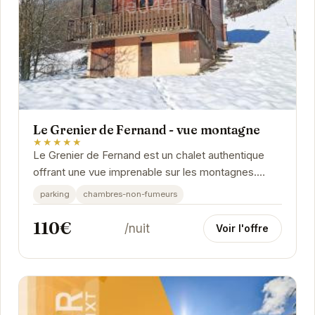
Le Grenier de Fernand - vue montagne
★★★★★
Le Grenier de Fernand est un chalet authentique
offrant une vue imprenable sur les montagnes.
Avec son ambiance chaleureuse et son
parking
chambres-non-fumeurs
emplacement...
110€
/nuit
Voir l'offre