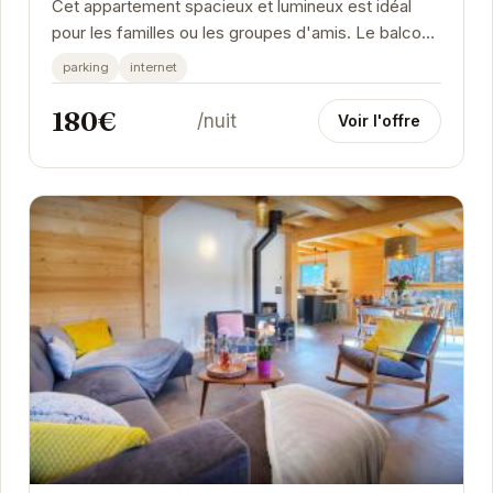
Cet appartement spacieux et lumineux est idéal
pour les familles ou les groupes d'amis. Le balcon
exposé sud offre une vue imprenable sur les...
parking
internet
180€
/nuit
Voir l'offre