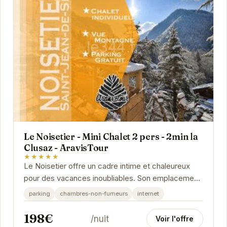
Le Noisetier - Mini Chalet 2 pers - 2min la
Clusaz - AravisTour
★★★★★
Le Noisetier offre un cadre intime et chaleureux
pour des vacances inoubliables. Son emplacement
privilégié, à proximité de la Clusaz, vous...
parking
chambres-non-fumeurs
internet
198€
/nuit
Voir l'offre