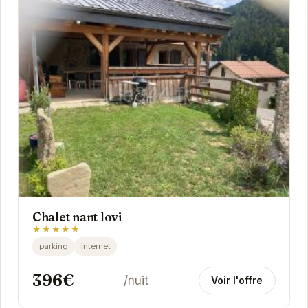
Chalet nant lovi
★★★★★
parking
internet
396€
/nuit
Voir l'offre