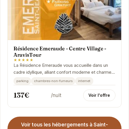
Résidence Emeraude - Centre Village -
AravisTour
★★★★★
La Résidence Emeraude vous accueille dans un
cadre idyllique, alliant confort moderne et charme
montagnard. Chaque appartement est
parking
chambres-non-fumeurs
internet
soigneusement...
137€
/nuit
Voir l'offre
Voir tous les hébergements à Saint-