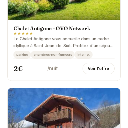
Chalet Antigone - OVO Network
★★★★★
Le Chalet Antigone vous accueille dans un cadre
idyllique à Saint-Jean-de-Sixt. Profitez d'un séjour
relaxant et confortable dans ce chalet...
parking
chambres-non-fumeurs
internet
2€
/nuit
Voir l'offre