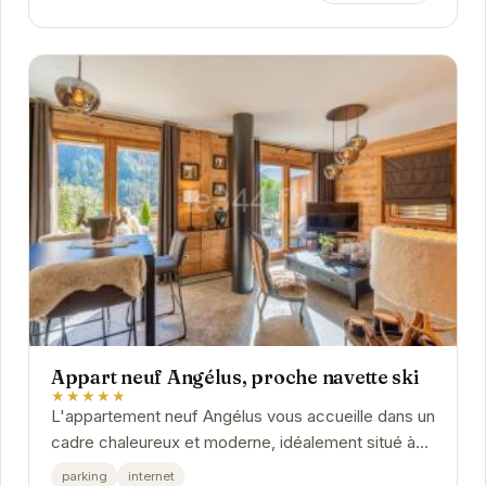
Appart neuf Angélus, proche navette ski
★★★★★
L'appartement neuf Angélus vous accueille dans un
cadre chaleureux et moderne, idéalement situé à
proximité des pistes de ski. Profitez d'un...
parking
internet