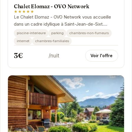
Chalet Elomaz - OVO Network
★★★★★
Le Chalet Elomaz - OVO Network vous accueille
dans un cadre idyllique à Saint-Jean-de-Sixt.
Profitez d'une expérience unique alliant confort...
piscine-interieure
parking
chambres-non-fumeurs
internet
chambres-familiales
3€
/nuit
Voir l'offre