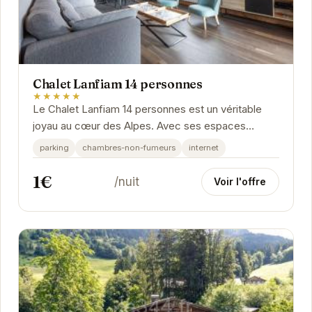
Chalet Lanfiam 14 personnes
★★★★★
Le Chalet Lanfiam 14 personnes est un véritable
joyau au cœur des Alpes. Avec ses espaces
généreux et son ambiance chaleureuse, il promet
parking
chambres-non-fumeurs
internet
des...
1€
/nuit
Voir l'offre