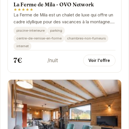
La Ferme de Mila - OVO Network
★★★★★
La Ferme de Mila est un chalet de luxe qui offre un
cadre idyllique pour des vacances à la montagne.
Avec sa piscine intérieure, son centre de...
piscine-interieure
parking
centre-de-remise-en-forme
chambres-non-fumeurs
internet
7€
/nuit
Voir l'offre