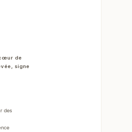
 cœur de
evée, signe
r des
ience