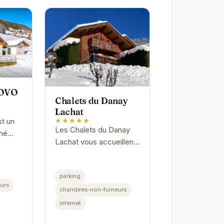
- OVO
Chalets du Danay
Lachat
★★★★★
st un
Les Chalets du Danay
ché
Lachat vous accueillent
dans un cadre idyllique
t un
au cœur des Alpes
nel et
parking
françaises. Profitez d'un
e sur
urs
séjour relaxant dans des
chambres-non-fumeurs
chalets...
internet