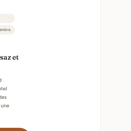
hambre.
saz et
d
ôtel
des
r une