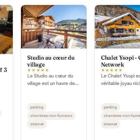
Studio au cœur du
Chalet Ysopi 
village
Network
f 3
★★★★★
★★★★★
Le Studio au cœur du
Le Chalet Ysopi e
village est un havre de
véritable joyau ni
paix idéalement situé.
dans les Alpes
Son emplacement
françaises. Offran
privilégié permet un
confort exception
parking
parking
accès facile aux
une vue imprenabl
chambres-non-fumeurs
chambres-non-fume
attractions locales...
les montagnes,...
internet
internet