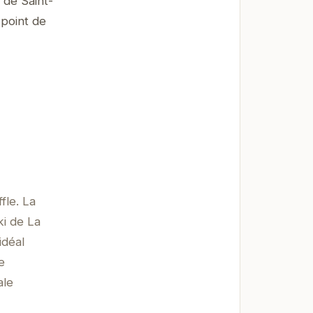
 de Saint-
 point de
fle. La
ki de La
idéal
e
ale