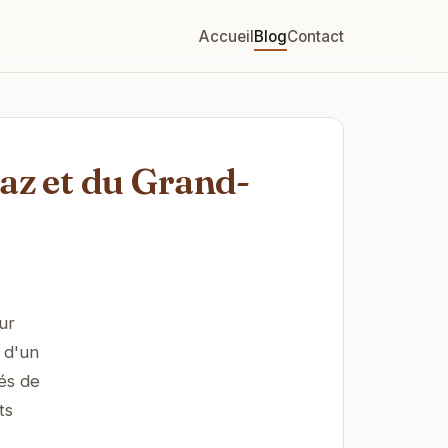
Accueil
Blog
Contact
saz et du Grand-
ur
 d'un
tés de
ts