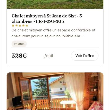
Chalet mitoyen à St Jean de Sixt - 3
chambres - FR-1-391-205
★★★★★
Ce chalet mitoyen offre un espace confortable et
chaleureux pour un séjour inoubliable à la
montagne. Avec ses trois chambres, il peut
internet
accueillir...
328€
/nuit
Voir l'offre