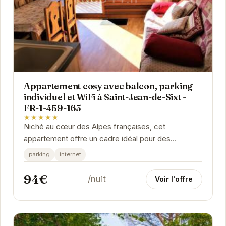
Appartement cosy avec balcon, parking
individuel et WiFi à Saint-Jean-de-Sixt -
FR-1-459-165
★★★★★
Niché au cœur des Alpes françaises, cet
appartement offre un cadre idéal pour des
vacances reposantes. Le balcon offre une vue
parking
internet
imprenable sur les...
94€
/nuit
Voir l'offre