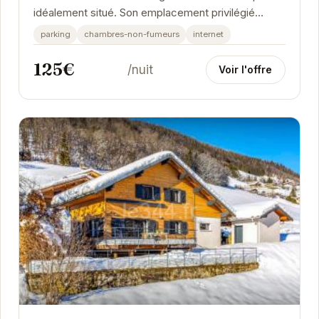
idéalement situé. Son emplacement privilégié
permet un accès facile aux attractions locales...
parking
chambres-non-fumeurs
internet
125€
/nuit
Voir l'offre