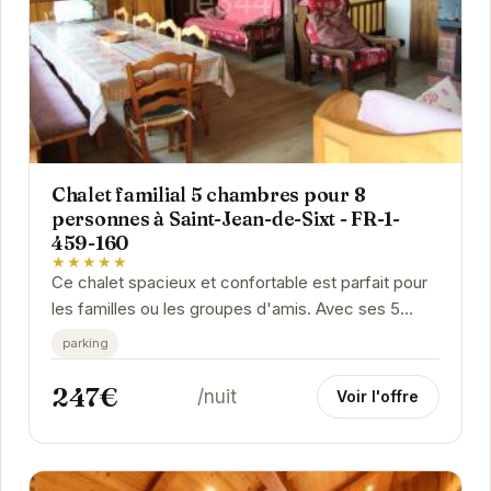
Chalet familial 5 chambres pour 8
personnes à Saint-Jean-de-Sixt - FR-1-
459-160
★★★★★
Ce chalet spacieux et confortable est parfait pour
les familles ou les groupes d'amis. Avec ses 5
chambres, il peut accueillir jusqu'à 8 personnes....
parking
247€
/nuit
Voir l'offre