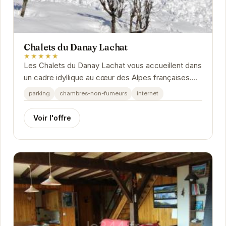
Chalets du Danay Lachat
★★★★★
Les Chalets du Danay Lachat vous accueillent dans
un cadre idyllique au cœur des Alpes françaises.
Profitez d'un séjour relaxant dans des chalets...
parking
chambres-non-fumeurs
internet
Voir l'offre