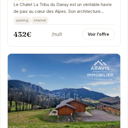
Le Chalet La Tribu du Danay est un véritable havre
de paix au cœur des Alpes. Son architecture
moderne et chaleureuse s'intègre parfaitement
parking
internet
au...
432€
/nuit
Voir l'offre