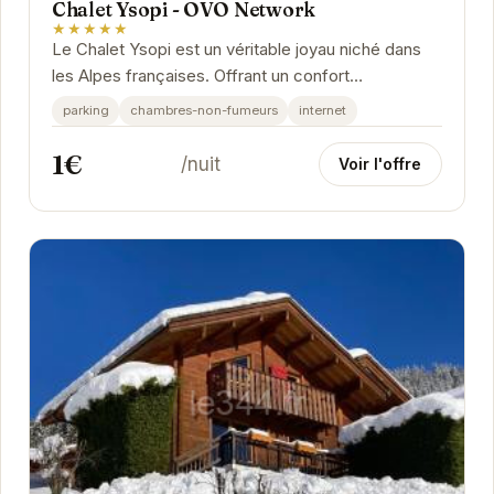
Chalet Ysopi - OVO Network
★★★★★
Le Chalet Ysopi est un véritable joyau niché dans
les Alpes françaises. Offrant un confort
exceptionnel et une vue imprenable sur les
parking
chambres-non-fumeurs
internet
montagnes,...
1€
/nuit
Voir l'offre