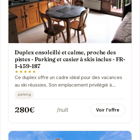
Duplex ensoleillé et calme, proche des
pistes - Parking et casier à skis inclus - FR-
1-459-187
★★★★★
Ce duplex offre un cadre idéal pour des vacances
au ski réussies. Son emplacement privilégié à
proximité des pistes vous permettra de profiter...
parking
280€
/nuit
Voir l'offre