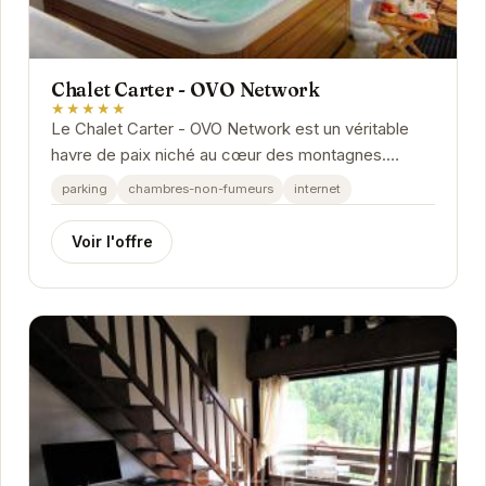
Chalet Carter - OVO Network
★★★★★
Le Chalet Carter - OVO Network est un véritable
havre de paix niché au cœur des montagnes.
Offrant un cadre idéal pour des vacances
parking
chambres-non-fumeurs
internet
relaxantes,...
Voir l'offre