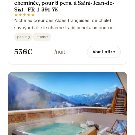
cheminée, pour 8 pers. à Saint-Jean-de-
Sixt - FR-1-391-75
★★★★★
Niché au cœur des Alpes françaises, ce chalet
savoyard allie le charme traditionnel à un confort
moderne. Idéal pour les familles ou les groupes...
parking
internet
536€
/nuit
Voir l'offre