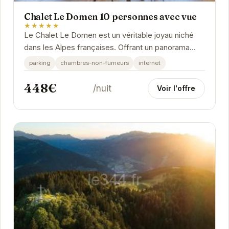
Chalet Le Domen 10 personnes avec vue
★★★★★
Le Chalet Le Domen est un véritable joyau niché
dans les Alpes françaises. Offrant un panorama
exceptionnel, ce chalet spacieux et confortable
parking
chambres-non-fumeurs
internet
est...
448€
/nuit
Voir l'offre