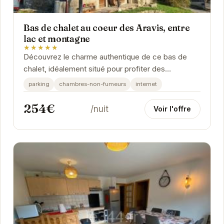
Bas de chalet au coeur des Aravis, entre
lac et montagne
★★★★★
Découvrez le charme authentique de ce bas de
chalet, idéalement situé pour profiter des
nombreuses activités offertes par la région des
parking
chambres-non-fumeurs
internet
Aravis....
254€
/nuit
Voir l'offre