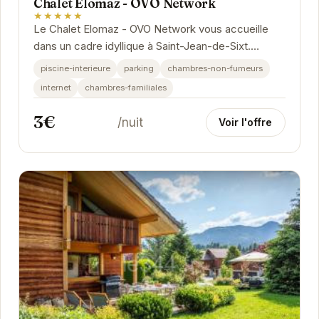
Chalet Elomaz - OVO Network
★★★★★
Le Chalet Elomaz - OVO Network vous accueille
dans un cadre idyllique à Saint-Jean-de-Sixt.
Profitez d'une expérience unique alliant confort...
piscine-interieure
parking
chambres-non-fumeurs
internet
chambres-familiales
3€
/nuit
Voir l'offre