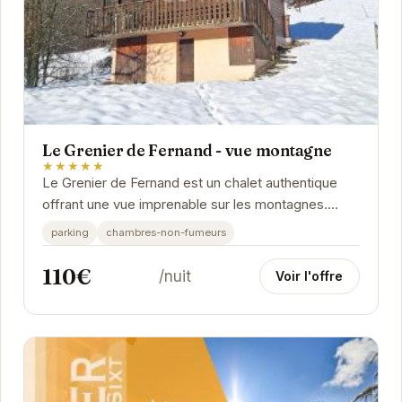
Le Grenier de Fernand - vue montagne
★★★★★
Le Grenier de Fernand est un chalet authentique
offrant une vue imprenable sur les montagnes.
Avec son ambiance chaleureuse et son
parking
chambres-non-fumeurs
emplacement...
110€
/nuit
Voir l'offre