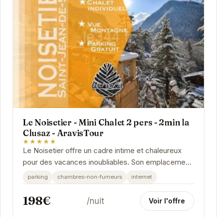
Le Noisetier - Mini Chalet 2 pers - 2min la
Clusaz - AravisTour
★★★★★
Le Noisetier offre un cadre intime et chaleureux
pour des vacances inoubliables. Son emplacement
privilégié, à proximité de la Clusaz, vous...
parking
chambres-non-fumeurs
internet
198€
/nuit
Voir l'offre