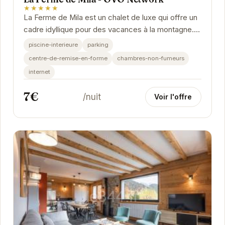
★★★★★
La Ferme de Mila est un chalet de luxe qui offre un
cadre idyllique pour des vacances à la montagne.
Avec sa piscine intérieure, son centre de...
piscine-interieure
parking
centre-de-remise-en-forme
chambres-non-fumeurs
internet
7€
/nuit
Voir l'offre