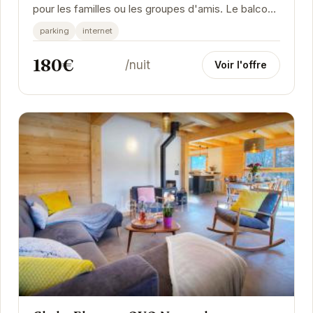
pour les familles ou les groupes d'amis. Le balcon
exposé sud offre une vue imprenable sur les...
parking
internet
180€
/nuit
Voir l'offre