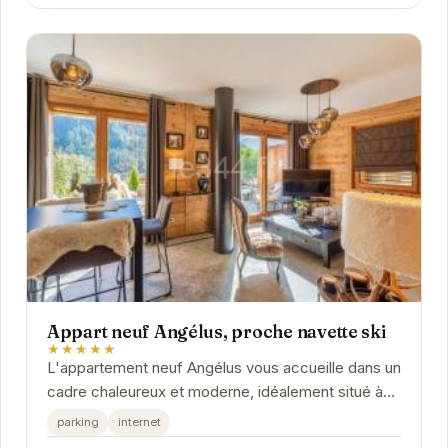
Appart neuf Angélus, proche navette ski
★★★★★
L'appartement neuf Angélus vous accueille dans un
cadre chaleureux et moderne, idéalement situé à
proximité des pistes de ski. Profitez d'un...
parking
internet