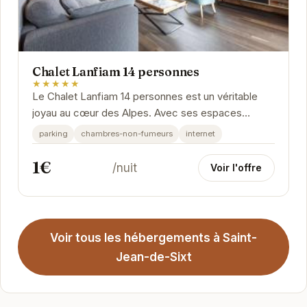
Chalet Lanfiam 14 personnes
★★★★★
Le Chalet Lanfiam 14 personnes est un véritable
joyau au cœur des Alpes. Avec ses espaces
généreux et son ambiance chaleureuse, il promet
parking
chambres-non-fumeurs
internet
des...
1€
/nuit
Voir l'offre
Voir tous les hébergements à Saint-
Jean-de-Sixt