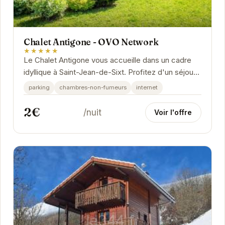
Chalet Antigone - OVO Network
★★★★★
Le Chalet Antigone vous accueille dans un cadre
idyllique à Saint-Jean-de-Sixt. Profitez d'un séjour
relaxant et confortable dans ce chalet...
parking
chambres-non-fumeurs
internet
2€
/nuit
Voir l'offre