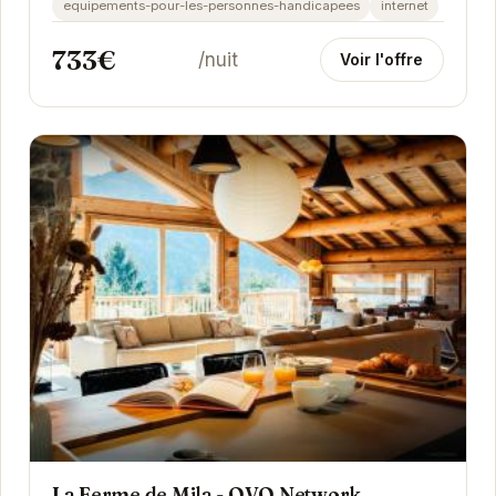
equipements-pour-les-personnes-handicapees
internet
733€
/nuit
Voir l'offre
La Ferme de Mila - OVO Network