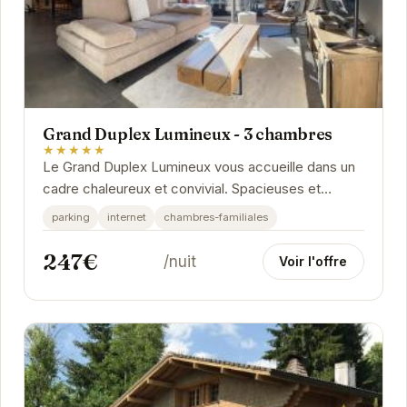
Grand Duplex Lumineux - 3 chambres
★★★★★
Le Grand Duplex Lumineux vous accueille dans un
cadre chaleureux et convivial. Spacieuses et
lumineuses, les chambres offrent un confort
parking
internet
chambres-familiales
optimal....
247€
/nuit
Voir l'offre